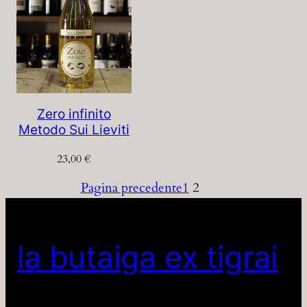
Zero infinito
Metodo Sui Lieviti
23,00
€
Pagina precedente
1
2
la butaiga ex tigrai