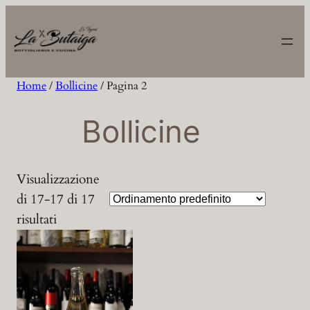
Vai
al
contenuto
Home
/
Bollicine
/ Pagina 2
Bollicine
Visualizzazione
di 17-17 di 17
risultati