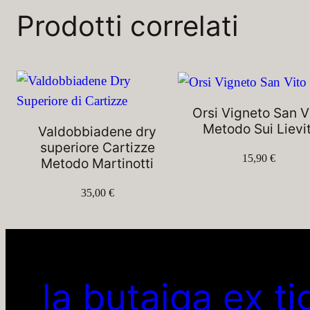
Prodotti correlati
Orsi Vigneto San V
Metodo Sui Lievit
Valdobbiadene dry
superiore Cartizze
15,90
€
Metodo Martinotti
35,00
€
la butaiga ex ti