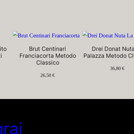
ito
Brut Centinari
Drei Donat Nut
i
Franciacorta Metodo
Palazza Metodo Cl
Classico
36,80
€
26,50
€
grai