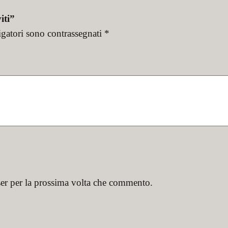
iti”
igatori sono contrassegnati
*
ser per la prossima volta che commento.