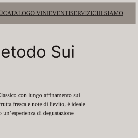
Ù
CATALOGO VINI
EVENTI
SERVIZI
CHI SIAMO
Metodo Sui
Classico con lungo affinamento sui
utta fresca e note di lievito, è ideale
endo un’esperienza di degustazione