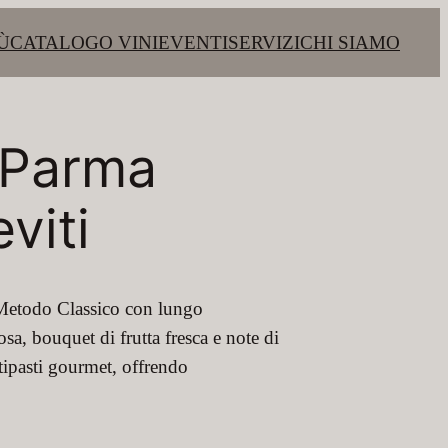
Ù
CATALOGO VINI
EVENTI
SERVIZI
CHI SIAMO
 Parma
viti
Metodo Classico con lungo
sa, bouquet di frutta fresca e note di
antipasti gourmet, offrendo