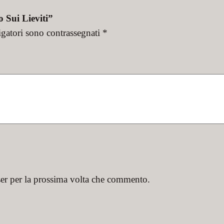
 Sui Lieviti”
igatori sono contrassegnati
*
ser per la prossima volta che commento.