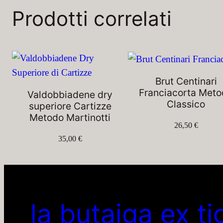
Prodotti correlati
Brut Centinari
Franciacorta Met
Valdobbiadene dry
Classico
superiore Cartizze
Metodo Martinotti
26,50
€
35,00
€
la butaiga ex ti