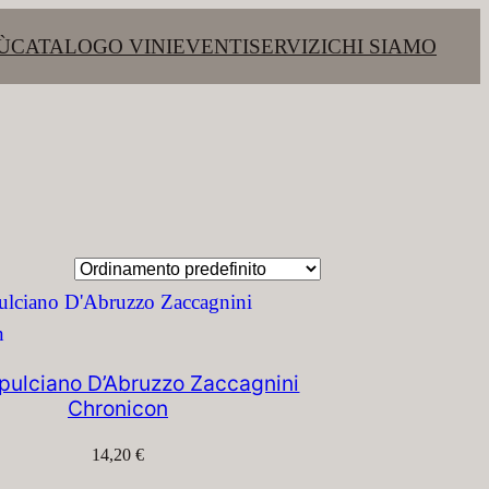
Ù
CATALOGO VINI
EVENTI
SERVIZI
CHI SIAMO
pulciano D’Abruzzo Zaccagnini
Chronicon
14,20
€