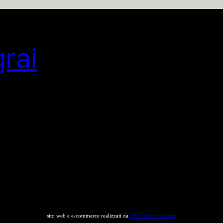
grai
sito web e e-commerce realizzati da
DSC web consulting