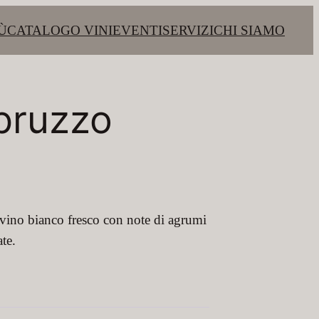
Ù
CATALOGO VINI
EVENTI
SERVIZI
CHI SIAMO
bruzzo
vino bianco fresco con note di agrumi
ate.