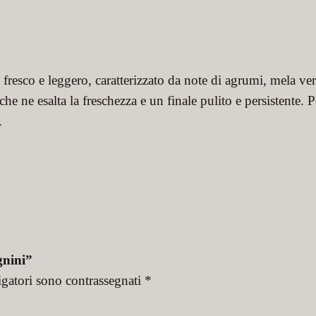
resco e leggero, caratterizzato da note di agrumi, mela verd
he ne esalta la freschezza e un finale pulito e persistente. 
.
gnini”
igatori sono contrassegnati
*