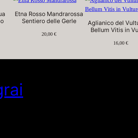
ua
Etna Rosso Mandrarossa
so
Sentiero delle Gerle
Aglianico del Vult
Bellum Vitis in V
20,00
€
16,00
€
grai