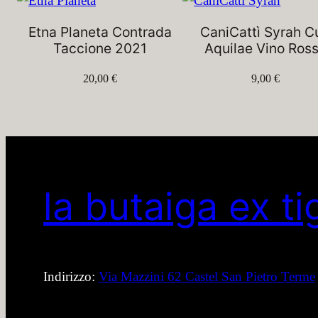
Etna Planeta Contrada
CaniCattì Syrah C
Taccione 2021
Aquilae Vino Ros
20,00
€
9,00
€
la butaiga ex ti
Indirizzo:
Via Mazzini 62 Castel San Pietro Terme