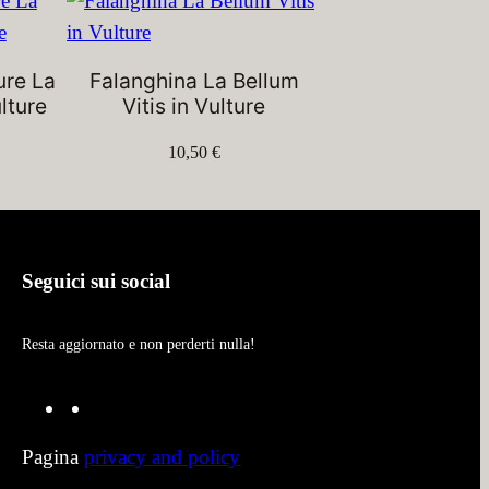
ure La
Falanghina La Bellum
ulture
Vitis in Vulture
10,50
€
Seguici sui social
Resta aggiornato e non perderti nulla!
F
I
a
n
Pagina
privacy and policy
c
s