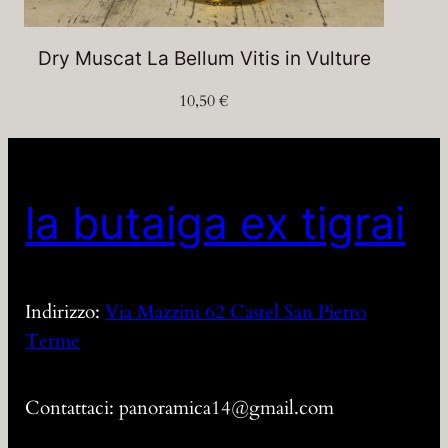
Dry Muscat La Bellum Vitis in Vulture
10,50
€
la butaiga ex tigrai
Indirizzo:
Via Mazzini 62 Castel San Pietro
Terme
Contattaci: panoramica14@gmail.com