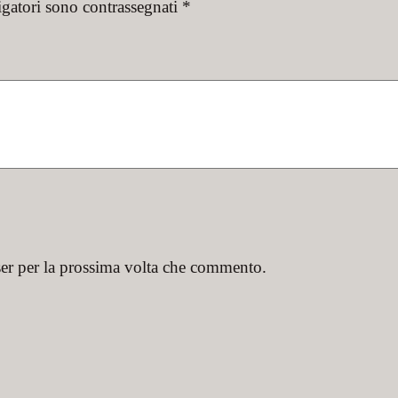
igatori sono contrassegnati
*
ser per la prossima volta che commento.