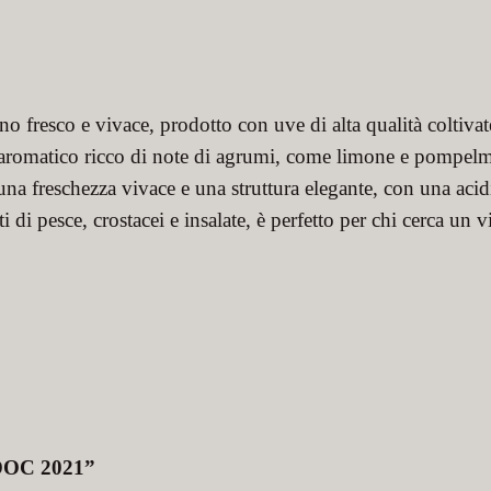
o fresco e vivace, prodotto con uve di alta qualità coltivate
et aromatico ricco di note di agrumi, come limone e pompelmo,
 una freschezza vivace e una struttura elegante, con una acid
di pesce, crostacei e insalate, è perfetto per chi cerca un v
 DOC 2021”