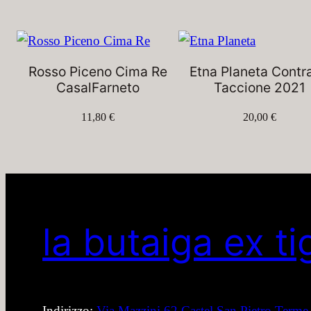
Rosso Piceno Cima Re
Etna Planeta Contr
CasalFarneto
Taccione 2021
11,80
€
20,00
€
la butaiga ex ti
Indirizzo:
Via Mazzini 62 Castel San Pietro Terme