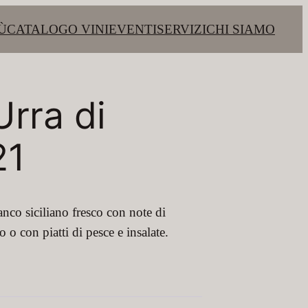
Ù
CATALOGO VINI
EVENTI
SERVIZI
CHI SIAMO
rra di
21
nco siciliano fresco con note di
o o con piatti di pesce e insalate.