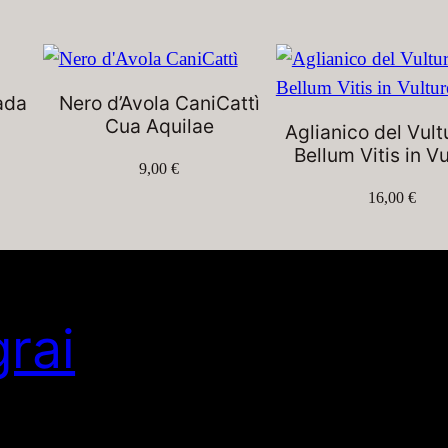
ada
Nero d’Avola CaniCattì
Cua Aquilae
Aglianico del Vult
Bellum Vitis in V
9,00
€
16,00
€
grai