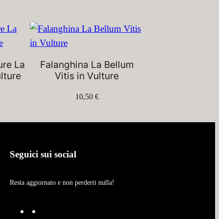
ure La
Falanghina La Bellum
ulture
Vitis in Vulture
10,50
€
Seguici sui social
Resta aggiornato e non perderti nulla!
F
I