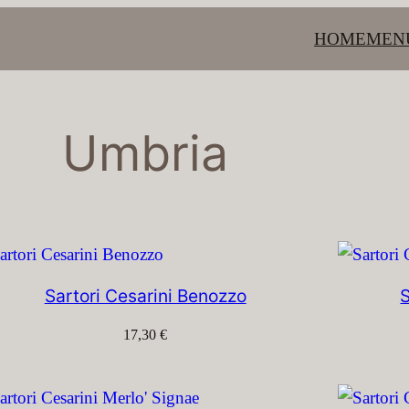
HOME
MEN
Umbria
Sartori Cesarini Benozzo
S
17,30
€