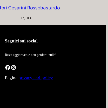
tori Cesarini Rossobastardo
17,10
€
Seguici sui social
Resta aggiornato e non perderti nulla!
Facebook
Instagram
Pagina
privacy and policy