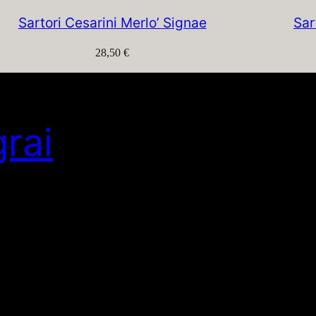
Sartori Cesarini Merlo’ Signae
Sar
28,50
€
grai