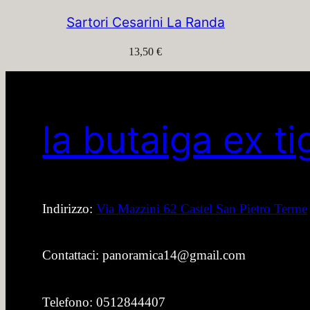
Sartori Cesarini La Randa
13,50
€
la butaiga ex ti
Indirizzo:
Via Mazzini 62 Castel San Pietro Terme
Contattaci: panoramica14@gmail.com
Telefono: 0512844407