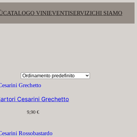
Ù
CATALOGO VINI
EVENTI
SERVIZI
CHI SIAMO
artori Cesarini Grechetto
9,90
€