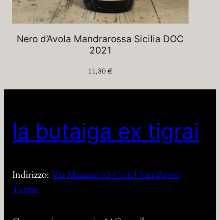
Nero d’Avola Mandrarossa Sicilia DOC
2021
11,80
€
la butaiga ex tigrai
Indirizzo:
Via Mazzini 62 Castel San Pietro
Terme