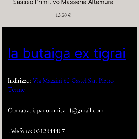
Sasseo Primitivo Masseria Altemura
13,50
€
la butaiga ex tigrai
Indirizzo:
Via Mazzini 62 Castel San Pietro
Terme
Contattaci: panoramica14@gmail.com
Telefono: 0512844407